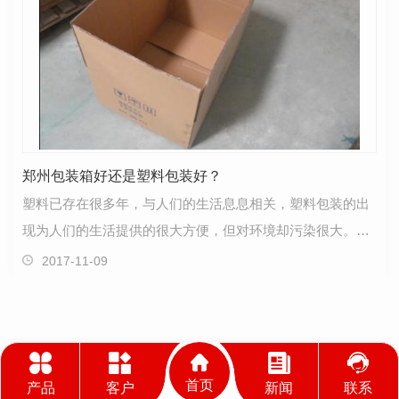
郑州包装箱好还是塑料包装好？
塑料已存在很多年，与人们的生活息息相关，塑料包装的出
现为人们的生活提供的很大方便，但对环境却污染很大。近
些年来，郑州纸包装箱装逐渐流行，简单的包装，个性…
2017-11-09
首页
产品
客户
新闻
联系