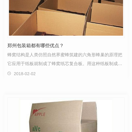
郑州包装箱都有哪些优点？
蜂窝结构是人类仿照自然界蜜蜂筑建的六角形蜂巢的原理把
它应用于纸板就制成了蜂窝纸芯复合板。用这种纸板制成的
郑州包装箱有以下六大优点：一、强度高。蜂窝纸芯因…
2018-02-02